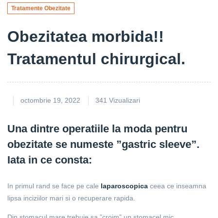
Tratamente Obezitate
Obezitatea morbida!!
Tratamentul chirurgical.
octombrie 19, 2022
341 Vizualizari
Una dintre operatiile la moda pentru
obezitate se numeste ”gastric sleeve”.
Iata in ce consta:
In primul rand se face pe cale
laparoscopica
ceea ce inseamna
lipsa inciziilor mari si o recuperare rapida.
Din stomacul mare trebuie sa ”croim” un stomacel mic.