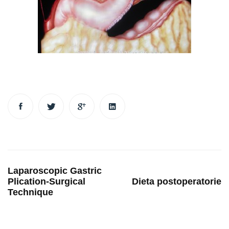
Post
Laparoscopic Gastric
navigation
Plication-Surgical
Dieta postoperatorie
Technique