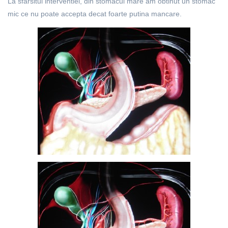
La sfarsitul interventiei, din stomacul mare am obtinut un stomac
mic ce nu poate accepta decat foarte putina mancare.