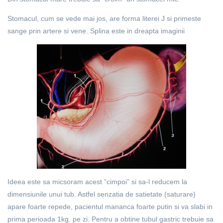
Stomacul, cum se vede mai jos, are forma literei J si primeste
sange prin artere si vene. Splina este in dreapta imaginii
Ideea este sa micsoram acest ”cimpoi” si sa-l reducem la
dimensiunile unui tub. Astfel senzatia de satietate (saturare)
apare foarte repede, pacientul mananca foarte putin si va slabi in
prima perioada 1kg. pe zi. Pentru a obtine tubul gastric trebuie sa