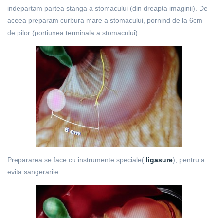
indepartam partea stanga a stomacului (din dreapta imaginii). De
aceea preparam curbura mare a stomacului, pornind de la 6cm
de pilor (portiunea terminala a stomacului).
Prepararea se face cu instrumente speciale(
ligasure
), pentru a
evita sangerarile.